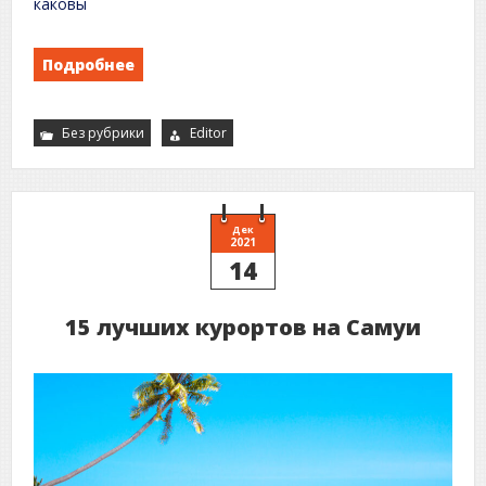
каковы
Подробнее
Без рубрики
Editor
Дек
2021
14
15 лучших курортов на Самуи